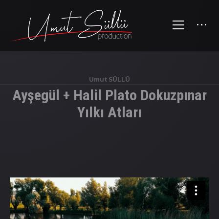
Umut SÜLLÜ
Ayşegül + Halil Plato Dokuzpınar
Yılkı Atları