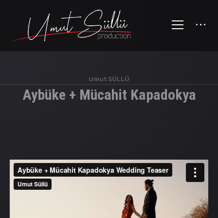
Umut SÜLLÜ
Aybüke + Mücahit Kapadokya